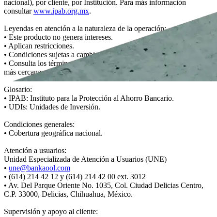
nacional), por cliente, por Institución. Para más información
consultar
www.ipab.org.mx
.
Leyendas en atención a la naturaleza de la operación:
• Este producto no genera intereses.
• Aplican restricciones.
• Condiciones sujetas a cambios sin previo aviso.
• Consulta los términos, condiciones y comisiones en tu sucursal
más cercana o en
https://www.bankaool.com
Glosario:
• IPAB: Instituto para la Protección al Ahorro Bancario.
• UDIs: Unidades de Inversión.
Condiciones generales:
• Cobertura geográfica nacional.
Atención a usuarios:
Unidad Especializada de Atención a Usuarios (UNE)
•
une@bankaool.com
• (614) 214 42 12 y (614) 214 42 00 ext. 3012
• Av. Del Parque Oriente No. 1035, Col. Ciudad Delicias Centro,
C.P. 33000, Delicias, Chihuahua, México.
Supervisión y apoyo al cliente: